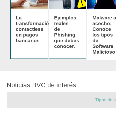
La
Ejemplos
Malware a
transformación
reales
acecho:
contactless
de
Conoce
en pagos
Phishing
los tipos
bancarios
que debes
de
conocer.
Software
Malicioso
Noticias BVC de interés
Tipos de c