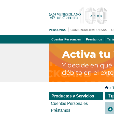
PERSONAS
COMERCIAL/EMPRESAS
C
Cuentas Personales
Préstamos
Tarj
>
Ti
Productos y Servicios
Cuentas Personales
Préstamos