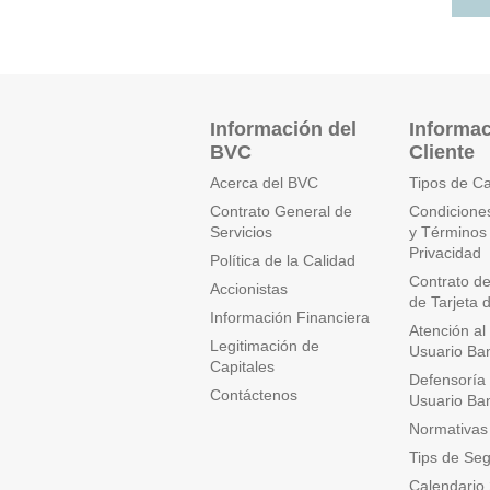
Clon
Es el
de c
Información del
Informac
BVC
Cliente
Acerca del BVC
Tipos de C
Contrato General de
Condicione
Servicios
y Términos
Privacidad
Política de la Calidad
Contrato de 
Accionistas
de Tarjeta 
Información Financiera
Atención al
Legitimación de
Usuario Ba
Capitales
Defensoría 
Contáctenos
Usuario Ba
Normativas
Tips de Se
Calendario