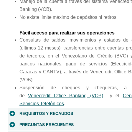
Manejo de la cuenta a través del sistema Venecredit
Banking (VOB).
No existe límite máximo de depósitos ni retiros.
Fácil acceso para realizar sus operaciones
Consultas de saldos, movimientos y estados de 
(últimos 12 meses); transferencias entre cuentas pr
de terceros, en el Venezolano de Crédito (BVC) y
bancos nacionales; pago de servicios (Electrici
Caracas y CANTV), a través de Venecredit Office B
(VOB).
Suspensión de cheques y chequeras, a t
de
Venecredit Office Banking (VOB)
y el
Cen
Servicios Telefónicos
.
REQUISITOS Y RECAUDOS
Consulte
aquí
los requisitos para la apertura de la
PREGUNTAS FRECUENTES
Cuenta Corriente Clásica.