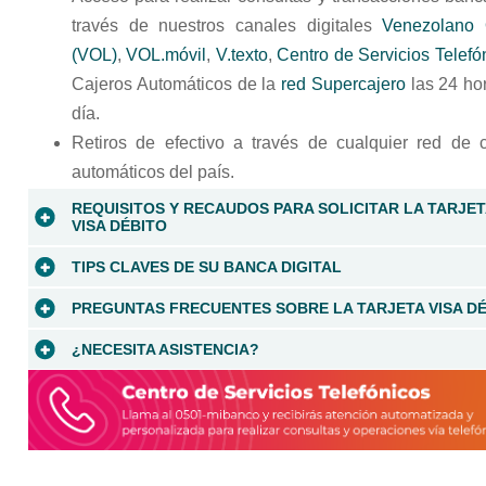
través de nuestros canales digitales
Venezolano 
(VOL)
,
VOL.móvil
,
V.texto
,
Centro de Servicios Telefó
Cajeros Automáticos de la
red Supercajero
las 24 ho
día.
Retiros de efectivo a través de cualquier red de 
automáticos del país.
REQUISITOS Y RECAUDOS PARA SOLICITAR LA TARJET
VISA DÉBITO
Consulte
aquí
los requisitos para solicitar la
TIPS CLAVES DE SU BANCA DIGITAL
tarjeta
Tarjeta Visa Débito
.
Para mayor seguridad y resguardo de su Tarjeta d
PREGUNTAS FRECUENTES SOBRE LA TARJETA VISA D
Débito
Cambie regularmente las claves requeridas para cad
¿NECESITA ASISTENCIA?
¿La Tarjeta Visa Débito es una tarjeta de crédito?
digital por una distinta a las últimas 5 utilizadas 
Oficina del Banco Venezolano de Crédito (BVC
No, la
Tarjeta Visa Débito
es una tarjeta con
¿Cuál es el monto máximo que puedo girar con la T
utilizar fechas de nacimiento, cédula de identi
acceso a sus depósitos, que le permite realizar
cercana.
Visa Débito?
compras y otros pagos con cargo a su cuenta
números consecutivos o repetitivos.
Centro de Servicios Telefónicos:
U
sted podrá definir los
Parámetros Personales
de
corriente o de ahorros afiliada, pero no le permite
¿Cuáles cuentas puedo afiliar a mi Tarjeta Visa Dé
Preferiblemente memorice sus claves y no las compa
0501-mibanco (642.2626)
su
Tarjeta Visa Débito
según sus necesidades, al
financiar dichas compras.