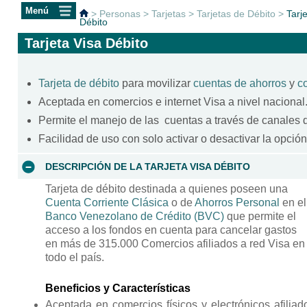
>
Personas
>
Tarjetas
>
Tarjetas de Débito
>
Tarj
Débito
Tarjeta Visa Débito
Tarjeta de débito
para movilizar
cuentas de ahorros
y
co
Aceptada en comercios e internet Visa a nivel nacional
Permite el manejo de las cuentas a través de canales d
Facilidad de uso con solo activar o desactivar la opció
DESCRIPCIÓN DE LA TARJETA VISA DÉBITO
Tarjeta de débito destinada a quienes poseen una
Cuenta Corriente Clásica
o de
Ahorros Personal
en el
Banco Venezolano de Crédito (BVC)
que permite el
acceso a los fondos en cuenta para cancelar gastos
en más de 315.000 Comercios afiliados a red Visa en
todo el país.
Beneficios y Características
Aceptada en comercios físicos y electrónicos afiliad