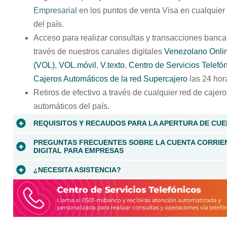
Empresarial
en los puntos de venta Visa en cualquier 
del país.
Acceso para realizar consultas y transacciones banca
través de nuestros canales digitales
Venezolano Onli
(VOL)
,
VOL.móvil
,
V.texto
,
Centro de Servicios Telefó
Cajeros Automáticos de la red Supercajero
las 24 hor
Retiros de efectivo a través de cualquier red de cajer
automáticos del país.
REQUISITOS Y RECAUDOS PARA LA APERTURA DE CU
Consulte
aquí
los requisitos para la apertura de la
PREGUNTAS FRECUENTES SOBRE LA CUENTA CORRIE
Cuenta Corriente Digital para Empresas.
DIGITAL PARA EMPRESAS
¿NECESITA ASISTENCIA?
¿Qué debe hacer el titular en caso de extravío, rob
o clonación de la tarjeta, o si recibe en su celular la
Oficina del Banco Venezolano de Crédito (BVC)
más
notificación de consumos que no reconoce?
cercana.
Si está afiliado a
V.mensaje
, bloquee su tarjeta de
Centro de Servicios Telefónicos:
vía
V.texto
.
0501-mibanco (642.2626)