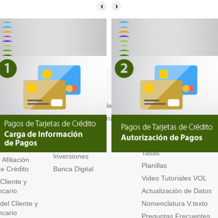
‹
›
ión al
Productos
Centro de Apoyo
Cuentas Personales
Límites
Transaccionales
ambio
Préstamos Personales
Boletines
s Generales
Tarjetas
 de Uso y
Tarifas
Valores
Tasas
Inversiones
Afiliación
Planillas
de Crédito
Banca Digital
Video Tutoriales VOL
 Cliente y
ncario
Actualización de Datos
del Cliente y
Nomenclatura V.texto
ncario
Preguntas Frecuentes