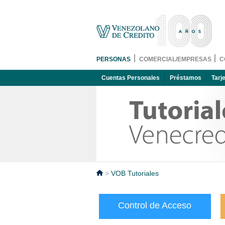
PERSONAS
COMERCIAL/EMPRESAS
C
Cuentas Personales
Préstamos
Tarj
>
VOB Tutoriales
Todos
Control de Acceso