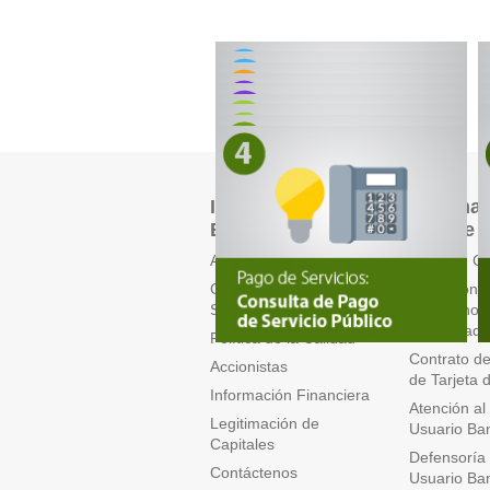
Información del
Informac
BVC
Cliente
Acerca del BVC
Tipos de C
Contrato General de
Condicione
Servicios
y Términos
Privacidad
Política de la Calidad
Contrato de 
Accionistas
de Tarjeta 
Información Financiera
Atención al
Legitimación de
Usuario Ba
Capitales
Defensoría 
Contáctenos
Usuario Ba