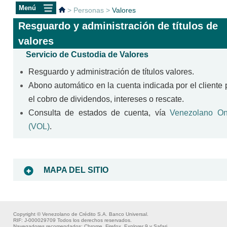
>
Personas
>
Valores
Resguardo y administración de títulos de
valores
Servicio de Custodia de Valores
Resguardo y administración de títulos valores.
Abono automático en la cuenta indicada por el cliente 
el cobro de dividendos, intereses o rescate.
Consulta de estados de cuenta, vía
Venezolano On
(VOL)
.
MAPA DEL SITIO
Información
Información
Productos
Centro de
Oficinas
del BVC
al Cliente
Apoyo
Comerci
Cuentas
Copyright © Venezolano de Crédito S.A. Banco Universal.
Personales
Acerca del
Tipos de
Límites
RIF: J-000029709 Todos los derechos reservados.
Navegadores recomendados: Chrome, Firefox, Explorer 9 y Safari