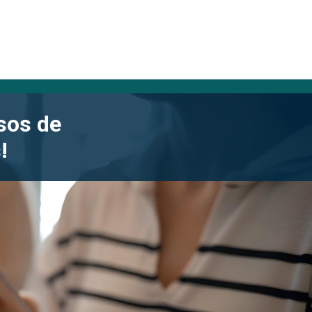
esos de
!